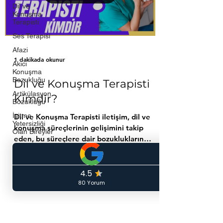
Dil ve
Konuşma
Terapisti
Ses Terapisi
Afazi
1 dakikada okunur
Akıcı
Konuşma
Bozukluğu
Dil ve Konuşma Terapisti
Artikülasyon
Kimdir?
Bozukluğu
İşitme
Dil ve Konuşma Terapisti iletişim, dil ve
Yetersizliği
konuşma süreçlerinin gelişimini takip
Olan Bireyler
eden, bu süreçlere dair bozuklukların
önlenmesi,...
(+90) 212 963 63 12