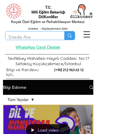
T.C.
Milli Eğitim Bakanlığı
®
DilKonMer
Koçak Özel Eğitim ve Rehabilitasyon Merkezi
İstanbul - Küçükçekmece 2004
WhatsApp Canlı Destek
Tevfikbey Mahallesi Hayırlı Caddesi No.17
Sefaköy-Küçükçekmece/İstanbul
Bilgi ve Randevu
(+90) 212 963 63 12
İçin;
Bilgi Edinme
Tüm Yazılar
Tüm Yazılar
Çocuklarda
Gecikmiş
Konuşma
Load video