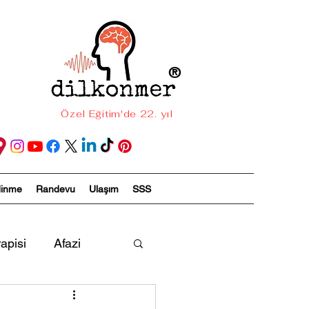
®
Özel Eğitim'de 22. yıl
dinme
Randevu
Ulaşım
SSS
apisi
Afazi
ireyler