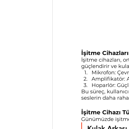
İşitme Cihazlar
İşitme cihazları, or
güçlendirir ve kula
Mikrofon: Çevre
Amplifikatör: A
Hoparlör: Güçle
Bu süreç, kullanıc
seslerin daha raha
İşitme Cihazı Tü
Günümüzde işitme c
Kulak Arkası