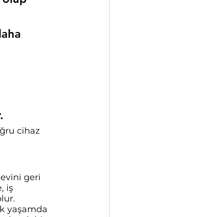
daha 
.
oğru cihaz 
evini geri 
 iş 
lur.
lük yaşamda 