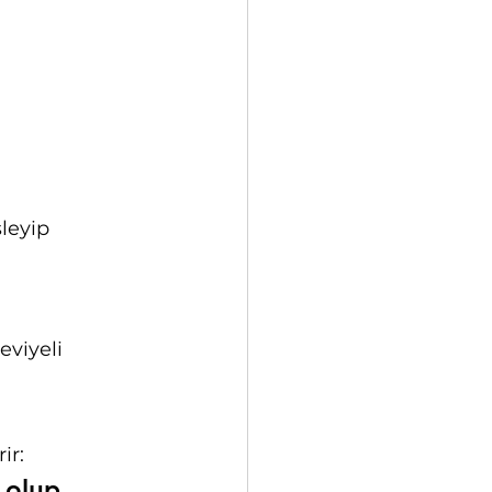
şleyip 
eviyeli 
ir:
 olup 