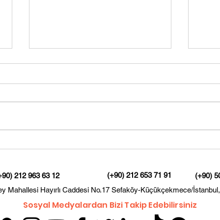
İşitme Testini İhmal
Gec
Etmek
ve K
(+90) 212 653 71 91
+90) 212 963 63 12
(+90) 5
ey Mahallesi Hayırlı Caddesi No.17 Sefaköy-Küçükçekmece/İstanbul,
Sosyal Medyalardan Bizi Takip Edebilirsiniz