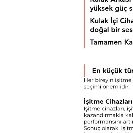
yüksek güç s
Kulak İçi Cih
doğal bir se
Tamamen Kana
 En küçük tü
Her bireyin işitme 
seçimi önemlidir.
İşitme Cihazları
İşitme cihazları, i
kazandırmakla kalm
performansını artı
Sonuç olarak, işit