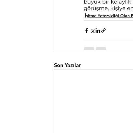
büyük bir kolaylık 
görüşme, kişiye en
İşitme Yetersizliği Olan B
Son Yazılar