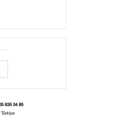
ikmiş Konuşmada Dil
onuşma Terapisi
05 635 34 85
 Türkiye