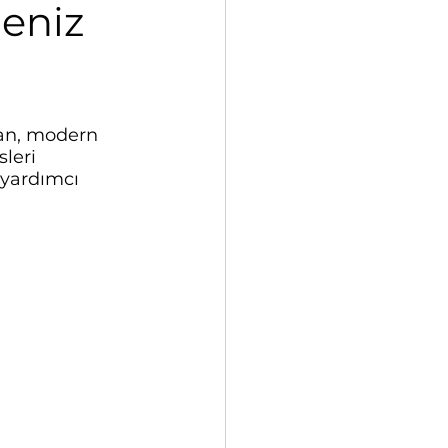
meniz
ran, modern 
leri 
 yardımcı 