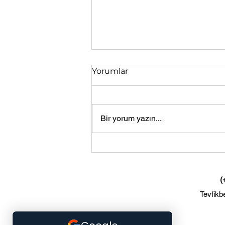
Yorumlar
Bir yorum yazın...
İşitme Yetersizliği Olan
Bireylerin Eğitiminde
Kullanılan Yöntemler
(
Tevfikb