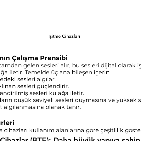
İşitme Cihazları
ının Çalışma Prensibi
tamdan gelen sesleri alır, bu sesleri dijital olarak i
ğa iletir. Temelde üç ana bileşen içerir:
deki sesleri algılar.
lınan sesleri güçlendirir.
ndirilmiş sesleri kulağa iletir.
ıların düşük seviyeli sesleri duymasına ve yüksek s
t algılanmasına olanak tanır.
rleri
ihazları kullanım alanlarına göre çeşitlilik göster
 Cihazlar (BTE): Daha büyük yapıya sahip