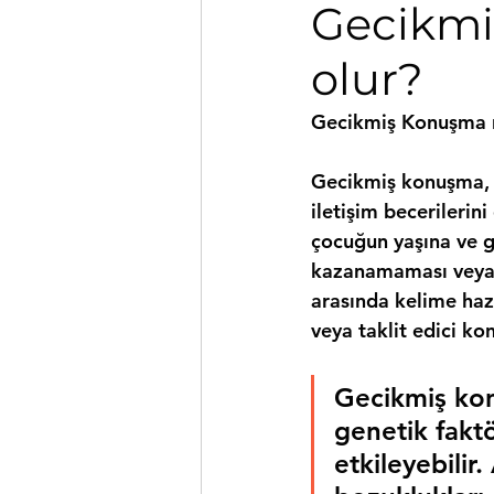
Gecikmi
olur?
Gecikmiş Konuşma n
Gecikmiş konuşma, 
iletişim becerilerin
çocuğun yaşına ve g
kazanamaması veya g
arasında kelime haz
veya taklit edici ko
Gecikmiş konu
genetik faktö
etkileyebilir