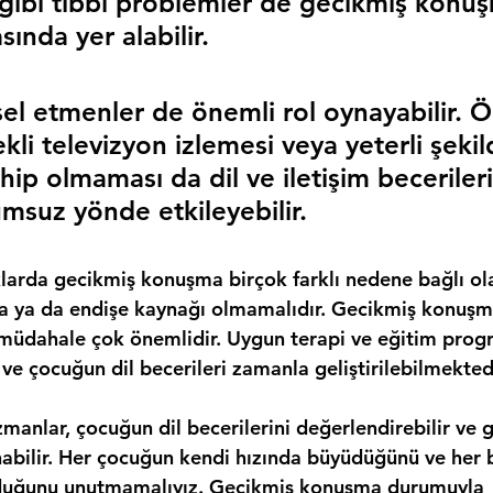
 gibi tıbbi problemler de gecikmiş konu
sında yer alabilir.
el etmenler de önemli rol oynayabilir. Ö
li televizyon izlemesi veya yeterli şekil
hip olmaması da dil ve iletişim becerileri
umsuz yönde etkileyebilir.
larda gecikmiş konuşma birçok farklı nedene bağlı olab
a ya da endişe kaynağı olmamalıdır. Gecikmiş konuşm
 müdahale çok önemlidir. Uygun terapi ve eğitim progr
ve çocuğun dil becerileri zamanla geliştirilebilmektedi
uzmanlar, çocuğun dil becerilerini değerlendirebilir ve 
abilir. Her çocuğun kendi hızında büyüdüğünü ve her bi
olduğunu unutmamalıyız. Gecikmiş konuşma durumuyla 