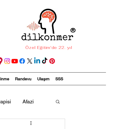
®
Özel Eğitim'de 22. yıl
dinme
Randevu
Ulaşım
SSS
apisi
Afazi
ireyler