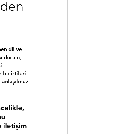
eden
n dil ve 
Bu durum, 
i 
elirtileri 
 anlaşılmaz 
celikle, 
mu 
 iletişim 