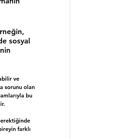
şmanın 
rneğin, 
de sosyal 
nin 
ilir ve 
a sorunu olan 
amlarıyla bu 
r.
gerektiğinde 
reyin farklı 