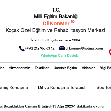
T.C.
Milli Eğitim Bakanlığı
®
DilKonMer
Koçak Özel Eğitim ve Rehabilitasyon Merkezi
İstanbul - Küçükçekmece 2004
(+90) 212 963 63 12
dilkonmer@hotmail.com
WhatsApp Canlı Destek
lar
Hizmetlerimiz
Teknikler
Ücretsiz Eğitim
Videolar
Bilgi E
ikmiş Konuşma
Dil ve Konuşma Terapisti
Ses Ter
es Bozuklukları Uzmanı Ertuğrul
15 Ağu 2023
1 dakikada okunur
Artikülasyon Bozukluğu
İşitme Yetersizliği Olan B