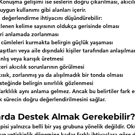
 Konuşma gelişimi ise seslerin doğru çıkarılması, akıcı
 uygun kullanımı gibi alanları içerir.
 değerlendirme ihtiyacını düşündürebilir:
lenen kelime sayısının oldukça gerisinde olması
eri anlamada zorlanması
 cümleleri kurmakta belirgin güçlük yaşaması
şıtları veya aile dışındaki kişiler tarafından anlaşılm
anlış veya karışık üretmesi
ri akıcılık sorunlarının görülmesi
kısık, zorlanmış ya da alışılmadık bir tonda olması
steğinde belirgin sınırlılık gözlenmesi
rklılık aynı anlama gelmez. Ancak bu belirtiler fark e
sürecin doğru değerlendirilmesini sağlar.
arda Destek Almak Gerekebilir?
isi yalnızca belli bir yaş grubuna yönelik değildir. Ok
e yetişkinlik dönemine kadar farklı ihtiyaçlara göre 