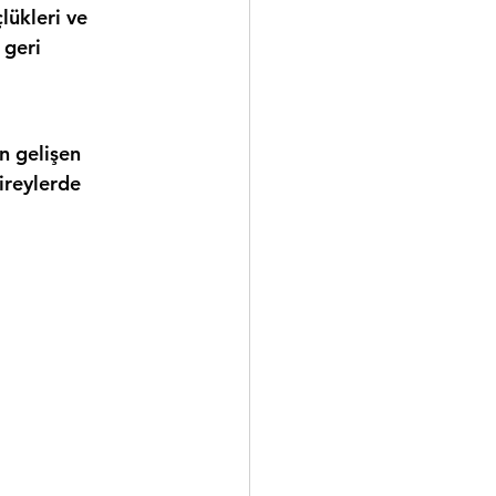
lükleri ve 
 geri 
n gelişen 
ireylerde 