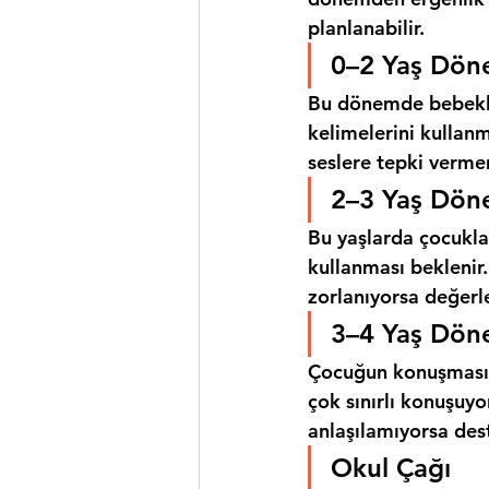
planlanabilir.
0–2 Yaş Dön
Bu dönemde bebekler
kelimelerini kullanm
seslere tepki vermem
2–3 Yaş Dön
Bu yaşlarda çocuklar
kullanması beklenir.
zorlanıyorsa değerl
3–4 Yaş Dön
Çocuğun konuşmasını
çok sınırlı konuşuy
anlaşılamıyorsa dest
Okul Çağı