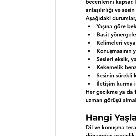
becerilerini kapsar.
anlaşılırlığı ve sesin
Aşağıdaki durumlar,
Yaşına göre bek
Basit yönergel
Kelimeleri veya
Konuşmasının ya
Sesleri eksik, y
Kekemelik benze
Sesinin sürekli 
İletişim kurma i
Her gecikme ya da fa
uzman görüşü almak 
Hangi Yaşl
Dil ve konuşma terap
dönemden ergenlik v