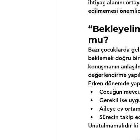
ihtiyaç alanını ortay
edilmemesi önemlid
“Bekleyeli
mu?
Bazı çocuklarda geli
beklemek doğru bir 
konuşmanın anlaşıl
değerlendirme yapıl
Erken dönemde yapı
Çocuğun mevcut
Gerekli ise uyg
Aileye ev ortam
Sürecin takip e
Unutulmamalıdır ki 