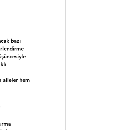
ncak bazı 
erlendirme 
üşüncesiyle 
klı 
 aileler hem 
 
kurma 