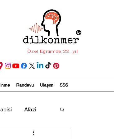
®
Özel Eğitim'de 22. yıl
dinme
Randevu
Ulaşım
SSS
apisi
Afazi
ireyler