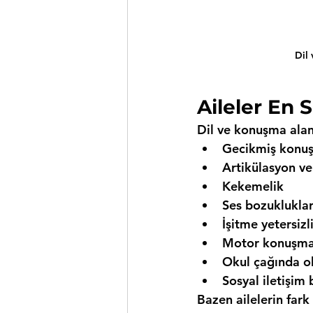
Dil
Aileler En
Dil ve konuşma alan
Gecikmiş konu
Artikülasyon ve
Kekemelik
Ses bozukluklar
İşitme yetersizl
Motor konuşma 
Okul çağında ok
Sosyal iletişim 
Bazen ailelerin fark