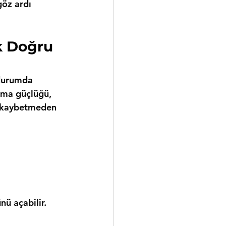
göz ardı 
k Doğru 
 durumda 
ama güçlüğü, 
n kaybetmeden 
nü açabilir.