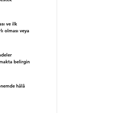
ı ve ilk 
rlı olması veya 
adeler 
tmakta belirgin 
dönemde hâlâ 