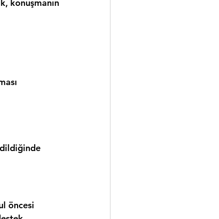
lık, konuşmanın 
aması
dildiğinde 
ul öncesi 
destek 