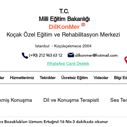
T.C.
Milli Eğitim Bakanlığı
®
DilKonMer
Koçak Özel Eğitim ve Rehabilitasyon Merkezi
İstanbul - Küçükçekmece 2004
(+90) 212 963 63 12
dilkonmer@hotmail.com
WhatsApp Canlı Destek
lar
Hizmetlerimiz
Teknikler
Ücretsiz Eğitim
Videolar
Bilgi E
ikmiş Konuşma
Dil ve Konuşma Terapisti
Ses Ter
es Bozuklukları Uzmanı Ertuğrul
16 Nis
3 dakikada okunur
Artikülasyon Bozukluğu
İşitme Yetersizliği Olan B