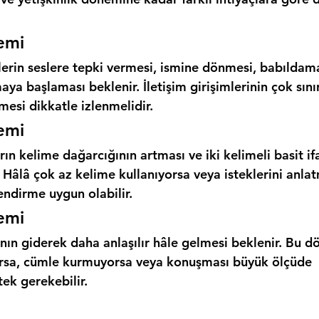
emi
in seslere tepki vermesi, ismine dönmesi, babıldamas
aya başlaması beklenir. İletişim girişimlerinin çok sını
esi dikkatle izlenmelidir.
emi
ın kelime dağarcığının artması ve iki kelimeli basit if
 Hâlâ çok az kelime kullanıyorsa veya isteklerini anla
endirme uygun olabilir.
emi
n giderek daha anlaşılır hâle gelmesi beklenir. Bu 
orsa, cümle kurmuyorsa veya konuşması büyük ölçüde 
ek gerekebilir.