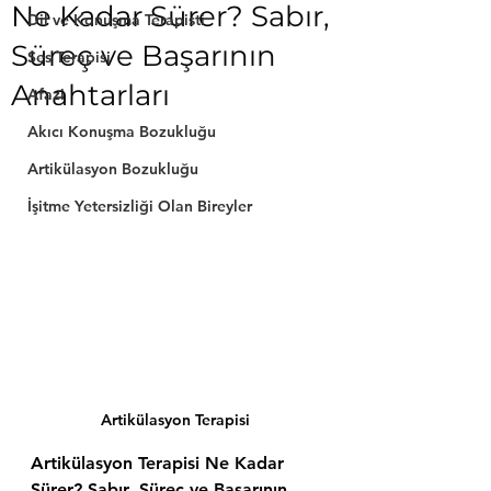
Ne Kadar Sürer? Sabır,
Dil ve Konuşma Terapisti
Süreç ve Başarının
Ses Terapisi
Anahtarları
Afazi
Akıcı Konuşma Bozukluğu
Artikülasyon Bozukluğu
İşitme Yetersizliği Olan Bireyler
Artikülasyon Terapisi
Artikülasyon Terapisi Ne Kadar 
Sürer? Sabır, Süreç ve Başarının 