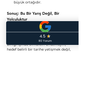
büyük ortağıdır.
Sonuç: Bu Bir Yarış Değil, Bir 
Yolculuktur
Artikülasyon terapisi bir sprint değil, 
bir maratondur. Önemli olan, sürece 
odaklanmak, küçük başarıları 
kutlamak ve terapistinizle tam bir iş 
birliği içinde olmaktır. Unutmayın, 
hedef belirli bir tarihe yetişmek değil, 
bireyin kendini doğru ve anlaşılır bir 
şekilde ifade edebilmesini 
sağlamaktır. Bu yolculukta sabır, 
düzenli pratik ve doğru uzman 
desteği, sizi eninde sonunda başarıya 
ulaştıracaktır.