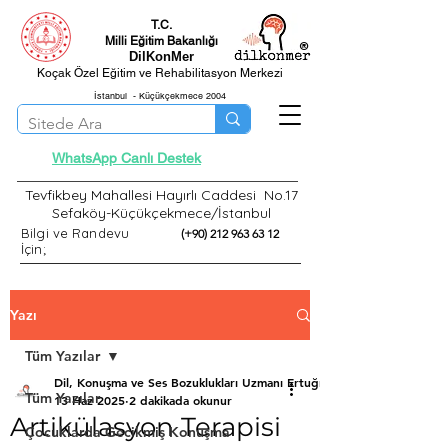
T.C.
Milli Eğitim Bakanlığı
®
DilKonMer
Koçak Özel Eğitim ve Rehabilitasyon Merkezi
İstanbul - Küçükçekmece 2004
WhatsApp Canlı Destek
Tevfikbey Mahallesi Hayırlı Caddesi No.17
Sefaköy-Küçükçekmece/İstanbul
Bilgi ve Randevu
(+90) 212 963 63 12
İçin;
Yazı
Tüm Yazılar
Dil, Konuşma ve Ses Bozuklukları Uzmanı Ertuğrul
Tüm Yazılar
13 Haz 2025
2 dakikada okunur
Artikülasyon Terapisi
Çocuklarda Gecikmiş Konuşma