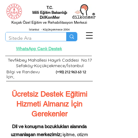
T.C.
Milli Eğitim Bakanlığı
®
DilKonMer
Koçak Özel Eğitim ve Rehabilitasyon Merkezi
İstanbul - Küçükçekmece 2004
WhatsApp Canlı Destek
Tevfikbey Mahallesi Hayırlı Caddesi No.17
Sefaköy-Küçükçekmece/İstanbul
Bilgi ve Randevu
(+90) 212 963 63 12
İçin;
Ücretsiz Destek Eğitimi
Hizmeti Almanız İçin
Gerekenler
Dil ve konuşma bozuklukları alanında
uzmanlaşan merkezimiz;
işitme, otizm