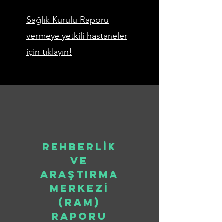
Sağlık Kurulu Raporu
vermeye yetkili hastaneler
için tıklayın!
Rehberlİk
ve
Araştırma
Merkezİ
(RAM)
Raporu